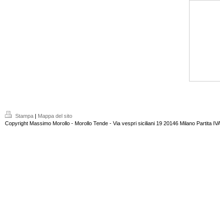
Stampa
|
Mappa del sito
Copyright Massimo Morollo - Morollo Tende - Via vespri siciliani 19 20146 Milano Partita 