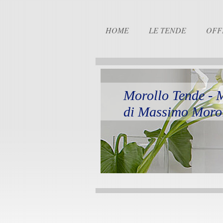
HOME
LE TENDE
OFF
Morollo Tende - 
di Massimo Moro